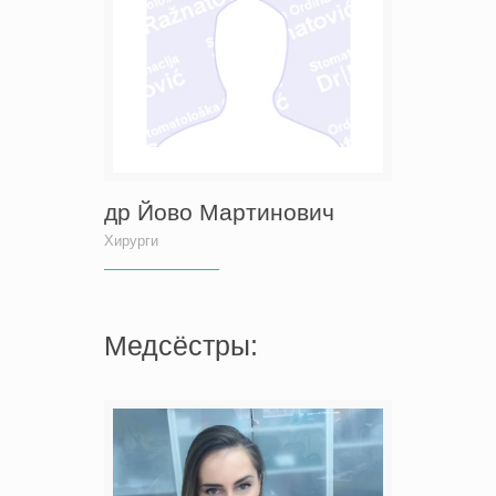
др Йово Мартинович
Хирурги
Медсёстры: