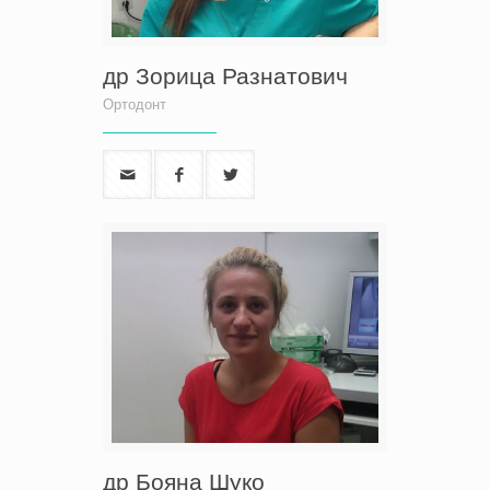
др Зорица Разнатович
Ортодонт
др Бояна Шуко