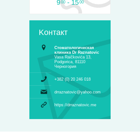
9
- 15
00
00
Kонтакт
Стоматологическая
клиника Dr Raznatovic
Vasa Raičkovića 13,
Podgorica, 81110
Черногория
+382 (0) 20 246 018
drraznatovic@yahoo.com
https://drraznatovic.me