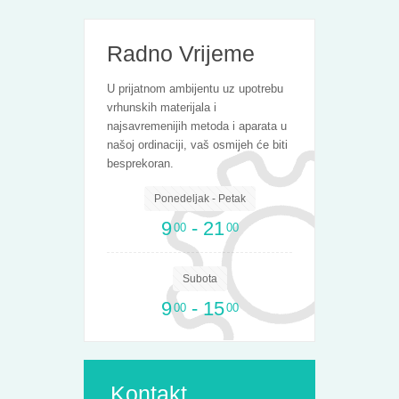
Radno Vrijeme
U prijatnom ambijentu uz upotrebu
vrhunskih materijala i
najsavremenijih metoda i aparata u
našoj ordinaciji, vaš osmijeh će biti
besprekoran.
Ponedeljak - Petak
9
- 21
00
00
Subota
9
- 15
00
00
Kontakt