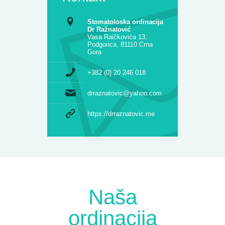
Stomatoloska ordinacija
Dr Ražnatović
Vasa Raičkovića 13,
Podgorica, 81110 Crna
Gora
+382 (0) 20 246 018
drraznatovic@yahoo.com
https://drraznatovic.me
Naša
ordinacija