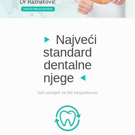
Dr Ražnatović
ZAKAŽITE PREGLED JOŠ DANAS
Najveći
standard
dentalne
njege
Vaš osmijeh će biti besprekoran